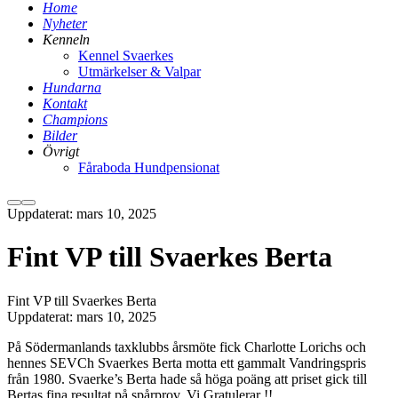
Home
Nyheter
Kenneln
Kennel Svaerkes
Utmärkelser & Valpar
Hundarna
Kontakt
Champions
Bilder
Övrigt
Fåraboda Hundpensionat
Mer
Huvudmeny
Uppdaterat:
mars 10, 2025
information
Fint VP till Svaerkes Berta
Fint VP till Svaerkes Berta
Uppdaterat:
mars 10, 2025
På Södermanlands taxklubbs årsmöte fick Charlotte Lorichs och
hennes SEVCh Svaerkes Berta motta ett gammalt Vandringspris
från 1980. Svaerke’s Berta hade så höga poäng att priset gick till
Bertas fina resultat på spårprov. Vi Gratulerar !!