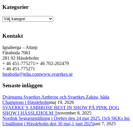
Kategorier
Kategorier
Kontakt
Ignaberga – Attarp
Fåraboda 7061
281 92 Hässleholm
+ 46 451-775271/+ 46 702-202479
+ 46 451-775271
faraboda@telia.com
www.svaerkes.se
Senaste inläggen
Dvärgarna Svaerkes Ambrose och Svaerkes Zakira, båda
Champions i Hässleholm
maj 19, 2026
SVAERKE’S AMBROSE BEST IN SHOW PÅ PINK DOG
SHOW I HÄSSLEHOLM !!
november 8, 2025
Nordisk Segrarutställning i Örebro den 24 maj 2025. Och SKKs Int.
Utställning i Hässleholm den 30 maj-1 juni 2025
juni 7, 2025