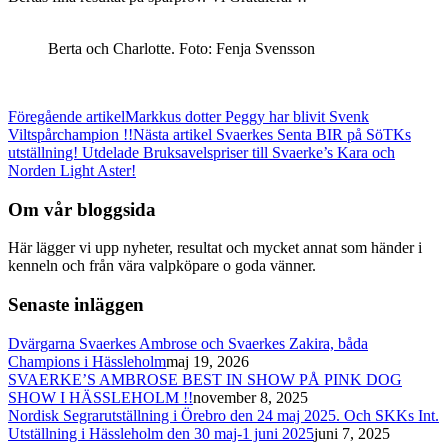
Berta och Charlotte. Foto: Fenja Svensson
Föregående artikel
Markkus dotter Peggy har blivit Svenk
Viltspårchampion !!
Nästa artikel
Svaerkes Senta BIR på SöTKs
utställning! Utdelade Bruksavelspriser till Svaerke’s Kara och
Norden Light Aster!
Om vår bloggsida
Här lägger vi upp nyheter, resultat och mycket annat som händer i
kenneln och från vära valpköpare o goda vänner.
Senaste inläggen
Dvärgarna Svaerkes Ambrose och Svaerkes Zakira, båda
Champions i Hässleholm
maj 19, 2026
SVAERKE’S AMBROSE BEST IN SHOW PÅ PINK DOG
SHOW I HÄSSLEHOLM !!
november 8, 2025
Nordisk Segrarutställning i Örebro den 24 maj 2025. Och SKKs Int.
Utställning i Hässleholm den 30 maj-1 juni 2025
juni 7, 2025