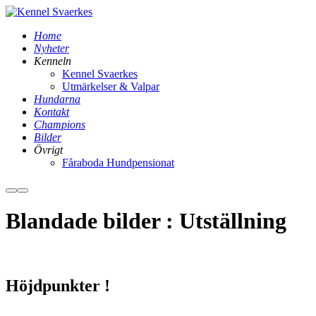
Home
Nyheter
Kenneln
Kennel Svaerkes
Utmärkelser & Valpar
Hundarna
Kontakt
Champions
Bilder
Övrigt
Fåraboda Hundpensionat
Mer
Huvudmeny
information
Blandade bilder : Utställning
Höjdpunkter !