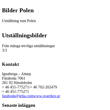
Bilder Polen
Utställning runt Polen
Utställningsbilder
Från många trevliga utställnningar
3/3
Kontakt
Ignaberga – Attarp
Fåraboda 7061
281 92 Hässleholm
+ 46 451-775271/+ 46 702-202479
+ 46 451-775271
faraboda@telia.com
www.svaerkes.se
Senaste inläggen